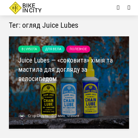
Тег: огляд Juice Lubes
B | VYSOTA
ДЛЯ ВЕЛА
ПОЛЕЗНОЕ
Juice Lubes — «соковита» хімія та
мастила для догляду за
велосипедом
Єгор Струль
7 мин. чтения