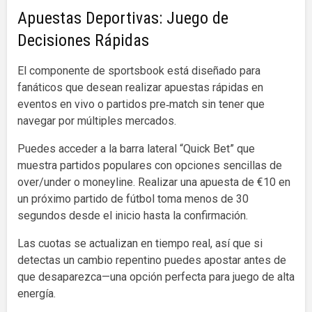
Apuestas Deportivas: Juego de
Decisiones Rápidas
El componente de sportsbook está diseñado para
fanáticos que desean realizar apuestas rápidas en
eventos en vivo o partidos pre‑match sin tener que
navegar por múltiples mercados.
Puedes acceder a la barra lateral “Quick Bet” que
muestra partidos populares con opciones sencillas de
over/under o moneyline. Realizar una apuesta de €10 en
un próximo partido de fútbol toma menos de 30
segundos desde el inicio hasta la confirmación.
Las cuotas se actualizan en tiempo real, así que si
detectas un cambio repentino puedes apostar antes de
que desaparezca—una opción perfecta para juego de alta
energía.