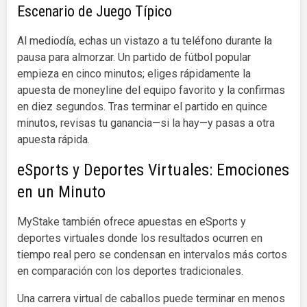
Escenario de Juego Típico
Al mediodía, echas un vistazo a tu teléfono durante la
pausa para almorzar. Un partido de fútbol popular
empieza en cinco minutos; eliges rápidamente la
apuesta de moneyline del equipo favorito y la confirmas
en diez segundos. Tras terminar el partido en quince
minutos, revisas tu ganancia—si la hay—y pasas a otra
apuesta rápida.
eSports y Deportes Virtuales: Emociones
en un Minuto
MyStake también ofrece apuestas en eSports y
deportes virtuales donde los resultados ocurren en
tiempo real pero se condensan en intervalos más cortos
en comparación con los deportes tradicionales.
Una carrera virtual de caballos puede terminar en menos