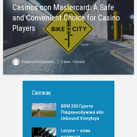
Casinos con Mastercard: A Safe
and Convenient Choice for Casino
Players
Карина Евтушенко
3 мин. чтения
Свежак
BRM 200 Грунти
Південнобужжя або
Unbound Vinnytsya
Lezyne — нова
колекція