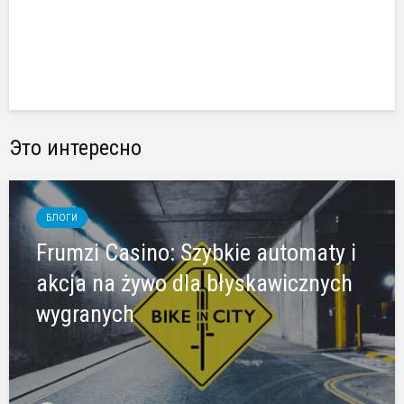
Это интересно
БЛОГИ
Frumzi Casino: Szybkie automaty i
akcja na żywo dla błyskawicznych
wygranych