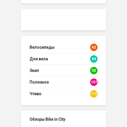
Велосипеды
62
Для вела
63
Экип
53
Полезное
107
Чтиво
112
Обзоры Bike in City