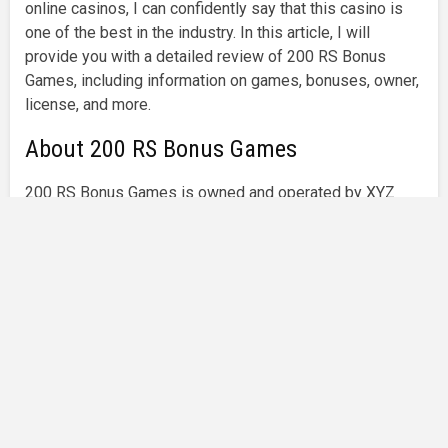
online casinos, I can confidently say that this casino is
one of the best in the industry. In this article, I will
provide you with a detailed review of 200 RS Bonus
Games, including information on games, bonuses, owner,
license, and more.
About 200 RS Bonus Games
200 RS Bonus Games is owned and operated by XYZ
Gaming Ltd. The casino is licensed and regulated by the
Malta Gaming Authority, ensuring a safe and fair gaming
experience for all players. It is available in a wide range
of territories, making it accessible to players from
around the world.
Advantages of 200 RS Bonus Games
Generous bonuses and promotions
Huge selection of games from top providers