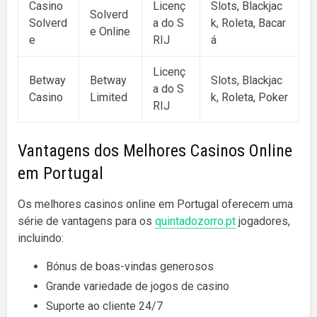
Casino
Licenç
Slots, Blackjac
Solverd
Solverd
a do S
k, Roleta, Bacar
e Online
e
RIJ
á
Licenç
Betway
Betway
Slots, Blackjac
a do S
Casino
Limited
k, Roleta, Poker
RIJ
Vantagens dos Melhores Casinos Online
em Portugal
Os melhores casinos online em Portugal oferecem uma
série de vantagens para os
quintadozorro.pt
jogadores,
incluindo:
Bónus de boas-vindas generosos
Grande variedade de jogos de casino
Suporte ao cliente 24/7