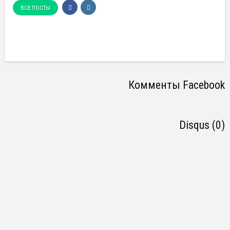
ВСЕ ПОСТЫ
Комменты Facebook
Disqus (0)