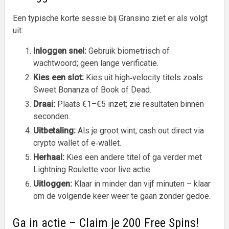
Een typische korte sessie bij Gransino ziet er als volgt
uit:
Inloggen snel:
Gebruik biometrisch of
wachtwoord; geen lange verificatie.
Kies een slot:
Kies uit high‑velocity titels zoals
Sweet Bonanza of Book of Dead.
Draai:
Plaats €1–€5 inzet; zie resultaten binnen
seconden.
Uitbetaling:
Als je groot wint, cash out direct via
crypto wallet of e‑wallet.
Herhaal:
Kies een andere titel of ga verder met
Lightning Roulette voor live actie.
Uitloggen:
Klaar in minder dan vijf minuten – klaar
om de volgende keer weer te gaan zonder gedoe.
Ga in actie – Claim je 200 Free Spins!