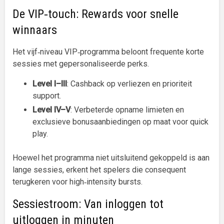
De VIP‑touch: Rewards voor snelle
winnaars
Het vijf‑niveau VIP‑programma beloont frequente korte
sessies met gepersonaliseerde perks.
Level I–III
: Cashback op verliezen en prioriteit
support.
Level IV–V
: Verbeterde opname limieten en
exclusieve bonusaanbiedingen op maat voor quick
play.
Hoewel het programma niet uitsluitend gekoppeld is aan
lange sessies, erkent het spelers die consequent
terugkeren voor high‑intensity bursts.
Sessiestroom: Van inloggen tot
uitloggen in minuten