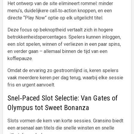
Het ontwerp van de site elimineert rommel: minder
menu’s, duidelijkere call‑to‑action knoppen, en een
directe “Play Now” optie op elk uitgelicht titel.
Deze focus op beknoptheid vertaalt zich in hogere
betrokkenheidspercentages. Spelers kunnen inloggen,
een slot spelen, winnen of verliezen in een paar spins,
en verder gaan – allemaal binnen de tijd van een
koffiepauze.
Omdat de ervaring zo gestroomlijnd is, keren spelers
vaak meerdere keren per dag terug, waarbij elke sessie
fris en urgent aanvoelt.
Snel‑Paced Slot Selectie: Van Gates of
Olympus tot Sweet Bonanza
Slots vormen de kern van korte sessies. Gransino biedt
een arsenaal aan titels die snelle winsten en snelle