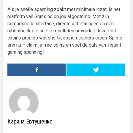
Als je snelle spanning zoekt met minimale inzet, is het
platform van Gransino op jou afgestemd. Met zijn
razendsnelle interface, directe uitbetalingen en een
bibliotheek die snelle resultaten bevordert, levert dit
casino precies wat short‑session spelers eisen. Spring
erin nu – claim je free spins en voel de puls van instant
gaming spanning!
Карина Евтушенко