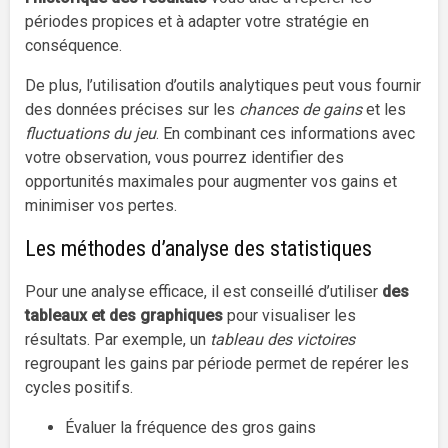
périodes propices et à adapter votre stratégie en
conséquence.
De plus, l’utilisation d’outils analytiques peut vous fournir
des données précises sur les
chances de gains
et les
fluctuations du jeu
. En combinant ces informations avec
votre observation, vous pourrez identifier des
opportunités maximales pour augmenter vos gains et
minimiser vos pertes.
Les méthodes d’analyse des statistiques
Pour une analyse efficace, il est conseillé d’utiliser
des
tableaux et des graphiques
pour visualiser les
résultats. Par exemple, un
tableau des victoires
regroupant les gains par période permet de repérer les
cycles positifs.
Évaluer la fréquence des gros gains