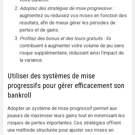
Adoptez des stratégies de mise progressive :
augmentez ou réduisez vos mises en fonction des
résultats, afin de mieux gérer les périodes de
pertes et de gains.
Profitez des bonus et des tours gratuits :
ils
contribuent à augmenter votre volume de jeu sans
risque supplémentaire, réduisant ainsi l’impact de
la variance.
Utiliser des systèmes de mise
progressifs pour gérer efficacement son
bankroll
Adopter un système de mise progressif permet aux
joueurs de maximiser leurs gains tout en minimisant les
risques de pertes importantes. Ces stratégies offrent
une méthode structurée pour ajuster ses mises en