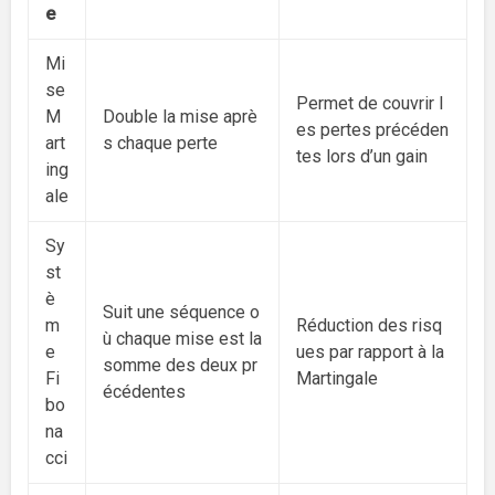
e
Mi
se
Permet de couvrir l
M
Double la mise aprè
es pertes précéden
art
s chaque perte
tes lors d’un gain
ing
ale
Sy
st
è
Suit une séquence o
m
Réduction des risq
ù chaque mise est la
e
ues par rapport à la
somme des deux pr
Fi
Martingale
écédentes
bo
na
cci