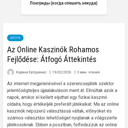
Лонгриды (когда спешить некуда)
БЛОГИ
Az Online Kaszinók Rohamos
Fejlődése: Átfogó Áttekintés
Карина Евтушенко
19/02/2026
3 мин. чтения
Az internet megjelenésével a szerencsejáték szektor
jelentőségteljes újjáalakuláson ment át. Elmúltak azok a
napok, amikor el kellett eljuthat egy fizikai kaszinó
oldalra, hogy értékeljék preferált játékaikat. Ma az online
kaszinók népszerű választássá váltak, előnyöket és
számos választási lehetőséget nyújtanak a világszerte
játékosoknak. Ebben
a posztban, felfedezzük az online