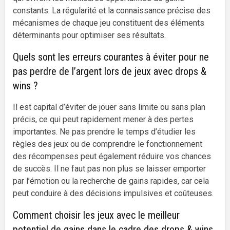
constants. La régularité et la connaissance précise des
mécanismes de chaque jeu constituent des éléments
déterminants pour optimiser ses résultats.
Quels sont les erreurs courantes à éviter pour ne
pas perdre de l’argent lors de jeux avec drops &
wins ?
Il est capital d’éviter de jouer sans limite ou sans plan
précis, ce qui peut rapidement mener à des pertes
importantes. Ne pas prendre le temps d’étudier les
règles des jeux ou de comprendre le fonctionnement
des récompenses peut également réduire vos chances
de succès. Il ne faut pas non plus se laisser emporter
par l’émotion ou la recherche de gains rapides, car cela
peut conduire à des décisions impulsives et coûteuses.
Comment choisir les jeux avec le meilleur
potentiel de gains dans le cadre des drops & wins