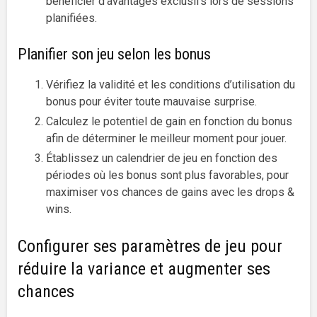
bénéficier d’avantages exclusifs lors de sessions
planifiées.
Planifier son jeu selon les bonus
Vérifiez la validité et les conditions d’utilisation du
bonus pour éviter toute mauvaise surprise.
Calculez le potentiel de gain en fonction du bonus
afin de déterminer le meilleur moment pour jouer.
Établissez un calendrier de jeu en fonction des
périodes où les bonus sont plus favorables, pour
maximiser vos chances de gains avec les drops &
wins.
Configurer ses paramètres de jeu pour
réduire la variance et augmenter ses
chances