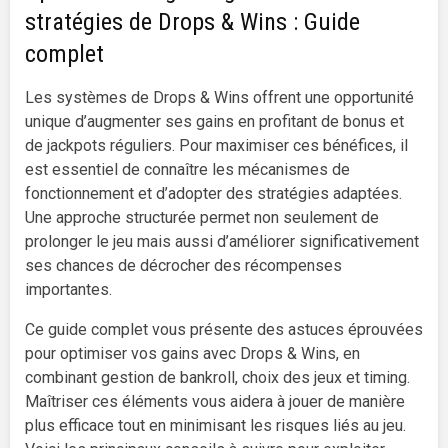
stratégies de Drops & Wins : Guide
complet
Les systèmes de Drops & Wins offrent une opportunité
unique d’augmenter ses gains en profitant de bonus et
de jackpots réguliers. Pour maximiser ces bénéfices, il
est essentiel de connaître les mécanismes de
fonctionnement et d’adopter des stratégies adaptées.
Une approche structurée permet non seulement de
prolonger le jeu mais aussi d’améliorer significativement
ses chances de décrocher des récompenses
importantes.
Ce guide complet vous présente des astuces éprouvées
pour optimiser vos gains avec Drops & Wins, en
combinant gestion de bankroll, choix des jeux et timing.
Maîtriser ces éléments vous aidera à jouer de manière
plus efficace tout en minimisant les risques liés au jeu.