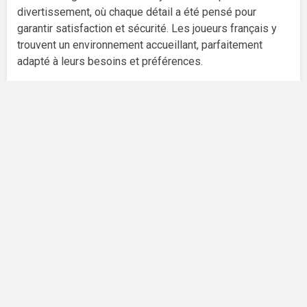
divertissement, où chaque détail a été pensé pour
garantir satisfaction et sécurité. Les joueurs français y
trouvent un environnement accueillant, parfaitement
adapté à leurs besoins et préférences.
Méthodes de Paiement : Flexibilité et
Sécurité
Le système de paiement de Betify a été conçu pour
allier flexibilité et sécurité maximale. Toutes les
transactions sont protégées par un cryptage de niveau
bancaire, garantissant que les données sensibles des
joueurs restent confidentielles. La plateforme utilise les
protocoles SSL les plus récents pour sécuriser les
échanges d’informations financières.
Les dépôts sur Betify se réalisent de manière quasi
instantanée pour la majorité des méthodes proposées.
Cette rapidité permet aux joueurs de commencer à jouer