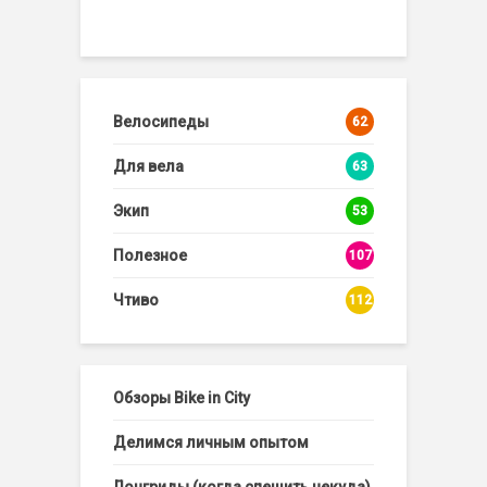
Велосипеды
62
Для вела
63
Экип
53
Полезное
107
Чтиво
112
Обзоры Bike in City
Делимся личным опытом