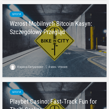
БЛОГИ
Wzrost Mobilnych Bitcoin Kasyn:
Szczegółowy Przegląd
Карина Евтушенко
4 мин. чтения
БЛОГИ
Playbet Casino: Fast‑Track Fun for