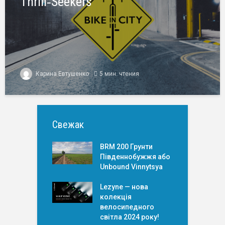
Thrill‑Seekers
Карина Евтушенко
5 мин. чтения
Свежак
BRM 200 Грунти
Південнобужжя або
Unbound Vinnytsya
Lezyne — нова
колекція
велосипедного
світла 2024 року!