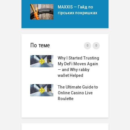
MAXXIS — Гайд по
гірських покришкаx
По теме
ltimate Overview
Why I Started Trusting
T
F Automobile
My DeFi Moves Again
R
— and Why rabby
C
wallet Helped
G
te Online UK
The Ultimate
The Ultimate Guide to
R
Online Casino Live
M
Roulette
C
R