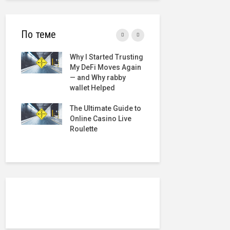
По теме
usting
Roulette Online Real
The Ultima
Again
Money India: A
to PPF Aut
y
Comprehensive
Review
Roulette O
2025: The 
ide to
The Best Online
Guide
ive
Roulette Sites: A
Comprehensive
Guide