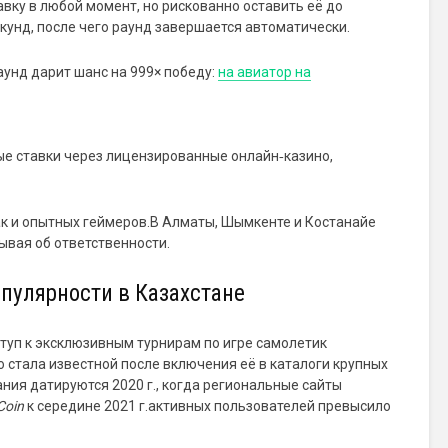
вку в любой момент, но рискованно оставить её до
кунд, после чего раунд завершается автоматически.
аунд дарит шанс на 999× победу:
на авиатор на
ые ставки через лицензированные онлайн‑казино,
так и опытных геймеров.В Алматы, Шымкенте и Костанайе
ывая об ответственности.
опулярности в Казахстане
туп к эксклюзивным турнирам по игре самолетик
но стала известной после включения её в каталоги крупных
ния датируются 2020 г., когда региональные сайты
Coin
к середине 2021 г.активных пользователей превысило