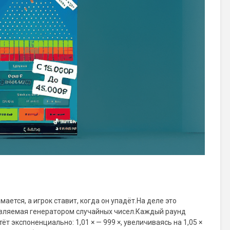
The Ultimate Overview
Why I Started Tr
to PPF Automobile
My DeFi Moves 
— and Why rabb
wallet Helped
Roulette Online UK
2025: The Ultimate
The Ultimate Gu
Guide
Online Casino L
Roulette
?
ется, а игрок ставит, когда он упадёт.На деле это
авляемая генератором случайных чисел.Каждый раунд
т экспоненциально: 1,01 × — 999 ×, увеличиваясь на 1,05 ×