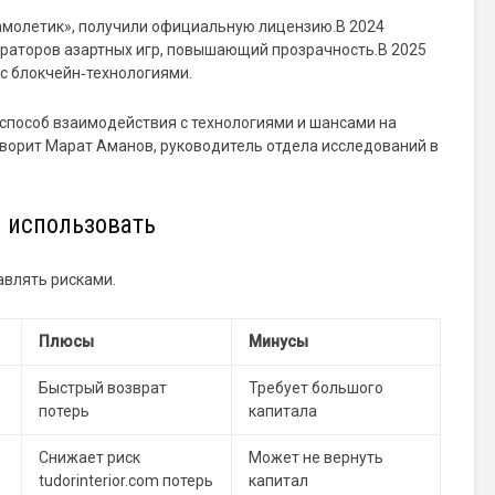
самолетик», получили официальную лицензию.В 2024
ераторов азартных игр, повышающий прозрачность.В 2025
с блокчейн‑технологиями.
й способ взаимодействия с технологиями и шансами на
ворит Марат Аманов, руководитель отдела исследований в
и использовать
авлять рисками.
Плюсы
Минусы
Быстрый возврат
Требует большого
потерь
капитала
Снижает риск
Может не вернуть
tudorinterior.com
потерь
капитал