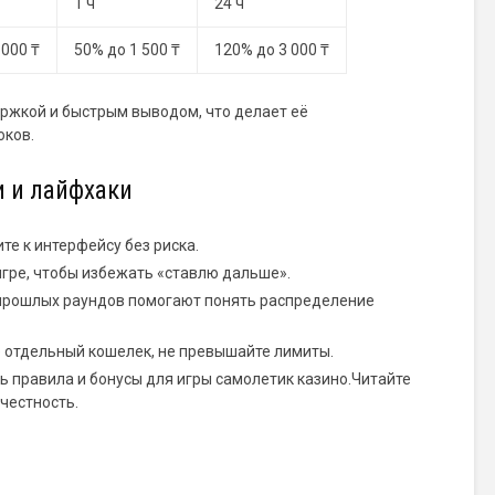
1 ч
24 ч
 000 ₸
50% до 1 500 ₸
120% до 3 000 ₸
ержкой и быстрым выводом, что делает её
оков.
 и лайфхаки
е к интерфейсу без риска.
игре, чтобы избежать «ставлю дальше».
 прошлых раундов помогают понять распределение
 отдельный кошелек, не превышайте лимиты.
ть правила и бонусы для игры самолетик казино.Читайте
честность.