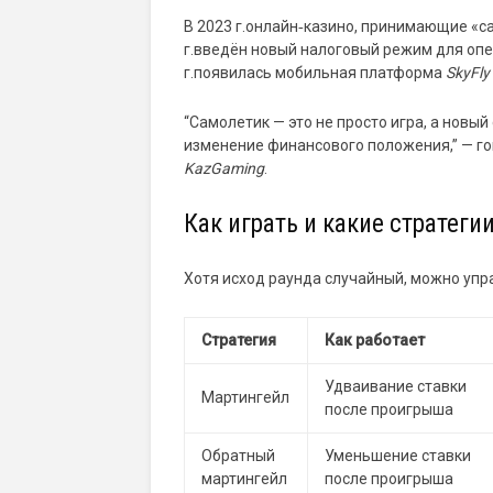
В 2023 г.онлайн‑казино, принимающие «
г.введён новый налоговый режим для оп
г.появилась мобильная платформа
SkyFly
“Самолетик — это не просто игра, а новы
изменение финансового положения,” — го
KazGaming
.
Как играть и какие стратеги
Хотя исход раунда случайный, можно упр
Стратегия
Как работает
Удваивание ставки
Мартингейл
после проигрыша
Обратный
Уменьшение ставки
мартингейл
после проигрыша