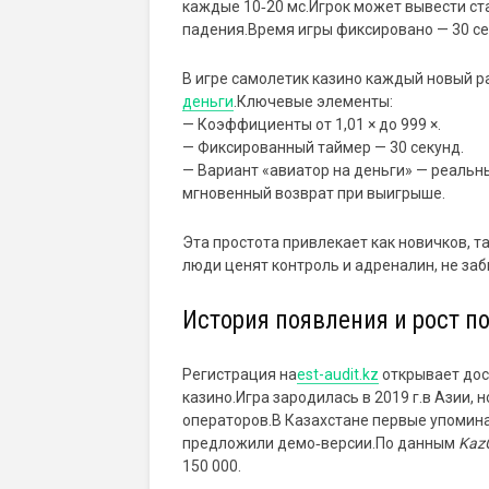
каждые 10‑20 мс.Игрок может вывести ста
падения.Время игры фиксировано — 30 се
В игре самолетик казино каждый новый р
деньги
.Ключевые элементы:
— Коэффициенты от 1,01 × до 999 ×.
— Фиксированный таймер — 30 секунд.
— Вариант «авиатор на деньги» — реальн
мгновенный возврат при выигрыше.
Эта простота привлекает как новичков, 
люди ценят контроль и адреналин, не заб
История появления и рост п
Регистрация на
est-audit.kz
открывает дос
казино.Игра зародилась в 2019 г.в Азии, 
операторов.В Казахстане первые упомина
предложили демо‑версии.По данным
Kaz
150 000.