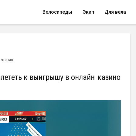
Велосипеды
Экип
Для вела
. чтения
злететь к выигрышу в онлайн‑казино