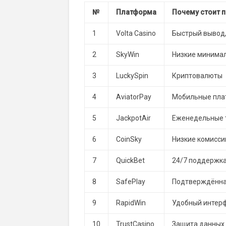
№
Платформа
Почему стоит 
1
Volta Casino
Быстрый вывод
2
SkyWin
Низкие минима
3
LuckySpin
Криптовалюты
4
AviatorPay
Мобильные пла
5
JackpotAir
Еженедельные 
6
CoinSky
Низкие комисси
7
QuickBet
24/7 поддержк
8
SafePlay
Подтверждённа
9
RapidWin
Удобный интер
10
TrustCasino
Защита данных